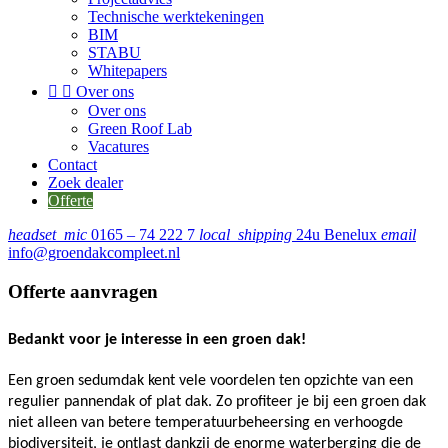
Technische werktekeningen
BIM
STABU
Whitepapers


Over ons
Over ons
Green Roof Lab
Vacatures
Contact
Zoek dealer
Offerte
headset_mic
0165 – 74 222 7
local_shipping
24u Benelux
email
info@groendakcompleet.nl
Offerte aanvragen
Bedankt voor je interesse in een groen dak!
Een groen sedumdak kent vele voordelen ten opzichte van een 
regulier pannendak of plat dak. Zo profiteer je bij een groen dak 
niet alleen van betere temperatuurbeheersing en verhoogde 
biodiversiteit, je ontlast dankzij de enorme waterberging die de 