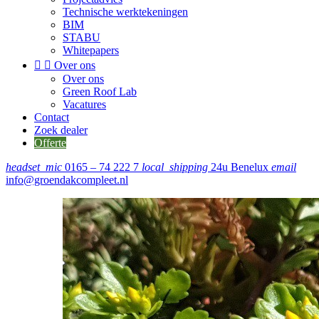
Technische werktekeningen
BIM
STABU
Whitepapers


Over ons
Over ons
Green Roof Lab
Vacatures
Contact
Zoek dealer
Offerte
headset_mic
0165 – 74 222 7
local_shipping
24u Benelux
email
info@groendakcompleet.nl