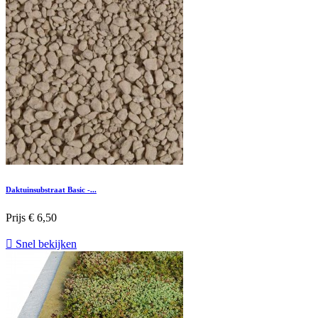
Daktuinsubstraat Basic -...
Prijs
€ 6,50

Snel bekijken