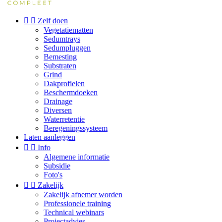


Zelf doen
Vegetatiematten
Sedumtrays
Sedumpluggen
Bemesting
Substraten
Grind
Dakprofielen
Beschermdoeken
Drainage
Diversen
Waterretentie
Beregeningssysteem
Laten aanleggen


Info
Algemene informatie
Subsidie
Foto's


Zakelijk
Zakelijk afnemer worden
Professionele training
Technical webinars
Projectadvies