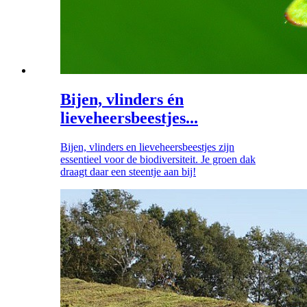
Bijen, vlinders én
lieveheersbeestjes...
Bijen, vlinders en lieveheersbeestjes zijn
essentieel voor de biodiversiteit. Je groen dak
draagt daar een steentje aan bij!