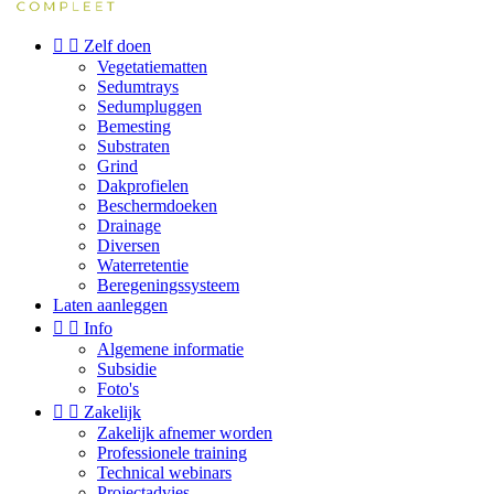


Zelf doen
Vegetatiematten
Sedumtrays
Sedumpluggen
Bemesting
Substraten
Grind
Dakprofielen
Beschermdoeken
Drainage
Diversen
Waterretentie
Beregeningssysteem
Laten aanleggen


Info
Algemene informatie
Subsidie
Foto's


Zakelijk
Zakelijk afnemer worden
Professionele training
Technical webinars
Projectadvies