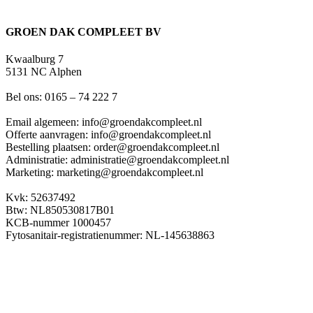
GROEN DAK COMPLEET BV
Kwaalburg 7
5131 NC Alphen
Bel ons: 0165 – 74 222 7
Email algemeen: info@groendakcompleet.nl
Offerte aanvragen: info@groendakcompleet.nl
Bestelling plaatsen: order@groendakcompleet.nl
Administratie: administratie@groendakcompleet.nl
Marketing: marketing@groendakcompleet.nl
Kvk: 52637492
Btw: NL850530817B01
KCB-nummer 1000457
Fytosanitair-registratienummer: NL-145638863