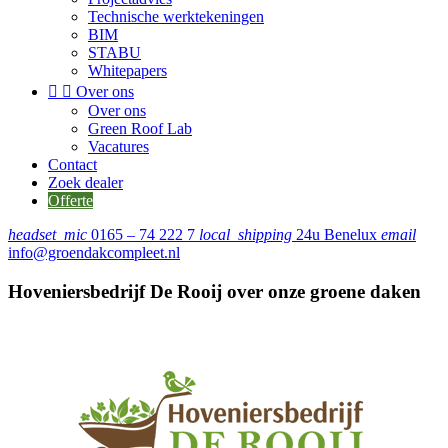
Technische werktekeningen
BIM
STABU
Whitepapers


Over ons
Over ons
Green Roof Lab
Vacatures
Contact
Zoek dealer
Offerte
headset_mic
0165 – 74 222 7
local_shipping
24u Benelux
email
info@groendakcompleet.nl
Hoveniersbedrijf De Rooij over onze groene daken