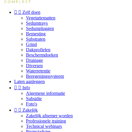


Zelf doen
Vegetatiematten
Sedumtrays
Sedumpluggen
Bemesting
Substraten
Grind
Dakprofielen
Beschermdoeken
Drainage
Diversen
Waterretentie
Beregeningssysteem
Laten aanleggen


Info
Algemene informatie
Subsidie
Foto's


Zakelijk
Zakelijk afnemer worden
Professionele training
Technical webinars
Projectadvies