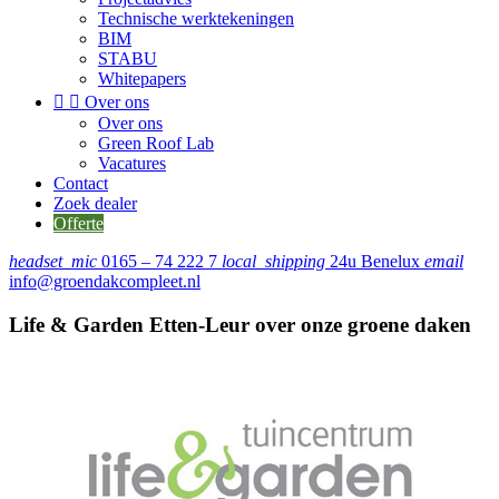
Technische werktekeningen
BIM
STABU
Whitepapers


Over ons
Over ons
Green Roof Lab
Vacatures
Contact
Zoek dealer
Offerte
headset_mic
0165 – 74 222 7
local_shipping
24u Benelux
email
info@groendakcompleet.nl
Life & Garden Etten-Leur over onze groene daken