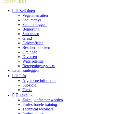


Zelf doen
Vegetatiematten
Sedumtrays
Sedumpluggen
Bemesting
Substraten
Grind
Dakprofielen
Beschermdoeken
Drainage
Diversen
Waterretentie
Beregeningssysteem
Laten aanleggen


Info
Algemene informatie
Subsidie
Foto's


Zakelijk
Zakelijk afnemer worden
Professionele training
Technical webinars
Projectadvies