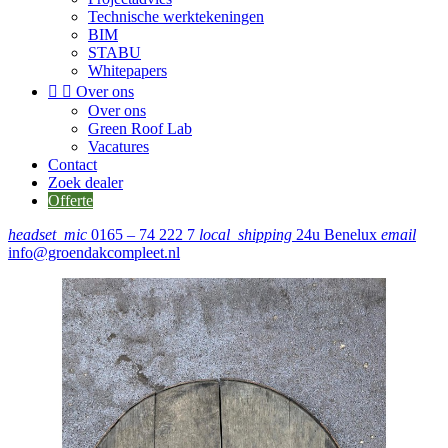
Technische werktekeningen
BIM
STABU
Whitepapers


Over ons
Over ons
Green Roof Lab
Vacatures
Contact
Zoek dealer
Offerte
headset_mic
0165 – 74 222 7
local_shipping
24u Benelux
email
info@groendakcompleet.nl